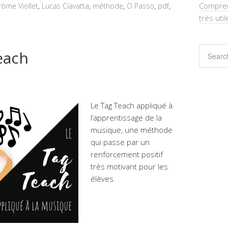
Comprend
rôme Viollet
,
Lucas Ciavatta
,
méthode
,
O Passo
,
pdf
,
très util
each
Le Tag Teach appliqué à
l’apprentissage de la
musique, une méthode
qui passe par un
renforcement positif
très motivant pour les
élèves.