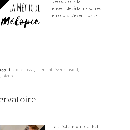
Découvrons-la
ensemble, à la maison et
en cours d’éveil musical.
agged:
apprentissage
,
enfant
,
éveil musical
,
e
,
piano
ervatoire
Le créateur du Tout Petit