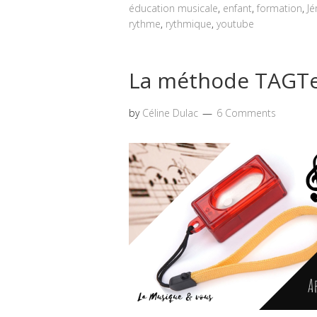
éducation musicale
,
enfant
,
formation
,
Jé
rythme
,
rythmique
,
youtube
La méthode TAGT
by
Céline Dulac
6 Comments