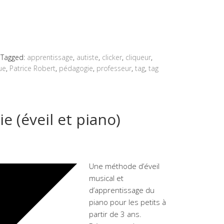
Tagged:
apprentissage
,
autiste
,
clicker
,
cliqueur
,
ue
,
Patrice Robert
,
pédagogie
,
professeur
,
tag
,
tag
 (éveil et piano)
Une méthode d’éveil
musical et
d’apprentissage du
piano pour les petits à
partir de 3 ans.