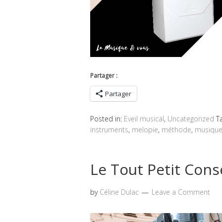
Partager :
Partager
Posted in:
Eveil musical
,
Uncategorized
T
instruments
,
melopie
,
méthode
,
musiqu
Le Tout Petit Cons
by
Céline Dulac
Leave a Comment