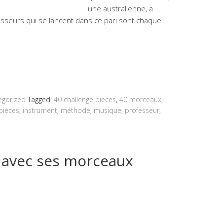
une australienne, a
esseurs qui se lancent dans ce pari sont chaque
egorized
Tagged:
40 challenge pieces
,
40 morceaux
,
pièces
,
instrument
,
méthode
,
musique
,
professeur
,
t avec ses morceaux