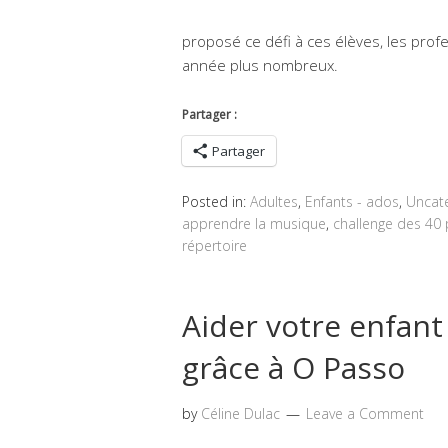
proposé ce défi à ces élèves, les prof
année plus nombreux.
Partager :
Partager
Posted in:
Adultes
,
Enfants - ados
,
Uncat
apprendre la musique
,
challenge des 40 
répertoire
Aider votre enfan
grâce à O Passo
by
Céline Dulac
Leave a Comment