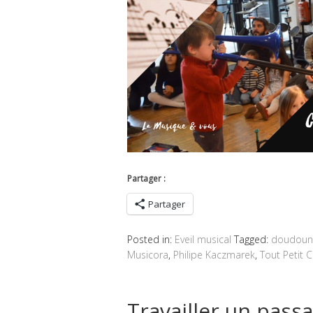
Partager :
Partager
Posted in:
Eveil musical
Tagged:
doudoun
Musicora
,
Philipe Kaczmarek
,
Tout Petit 
Travailler un passag