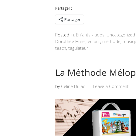
Partager :
Partager
Posted in:
Enfants - ados
,
Uncategorized
Dorothée Hurel
,
enfant
,
méthode
,
musiq
teach
,
tagulateur
La Méthode Mélopie
by
Céline Dulac
Leave a Comment