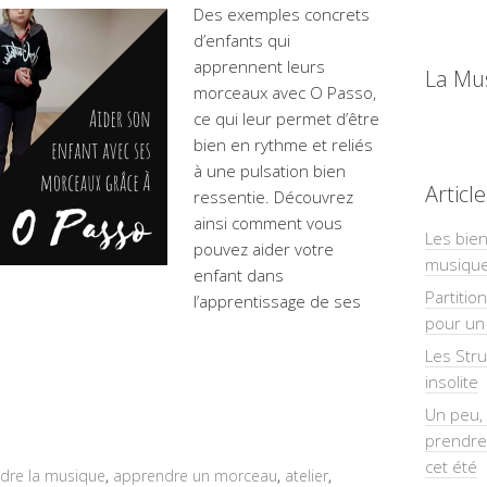
Des exemples concrets
d’enfants qui
apprennent leurs
La Mu
morceaux avec O Passo,
ce qui leur permet d’être
bien en rythme et reliés
à une pulsation bien
Articl
ressentie. Découvrez
ainsi comment vous
Les bien
pouvez aider votre
musiqu
enfant dans
Partitio
l’apprentissage de ses
pour un 
Les Str
insolite
Un peu, 
prendre
cet été
dre la musique
,
apprendre un morceau
,
atelier
,