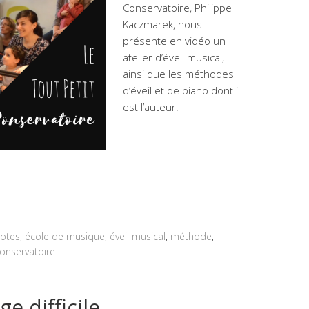
Conservatoire, Philippe
Kaczmarek, nous
présente en vidéo un
atelier d’éveil musical,
ainsi que les méthodes
d’éveil et de piano dont il
est l’auteur.
otes
,
école de musique
,
éveil musical
,
méthode
,
Conservatoire
e difficile