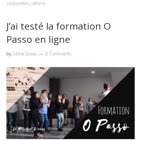
corporelles
,
rythme
J’ai testé la formation O
Passo en ligne
by
Céline Dulac
6 Comments