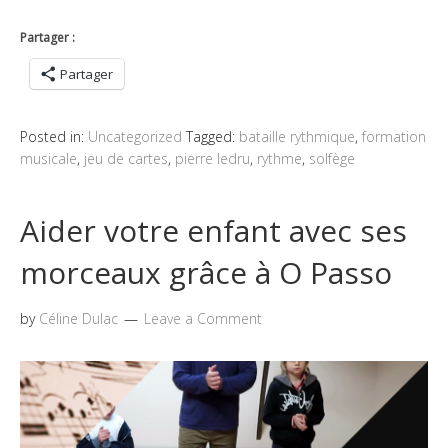
Partager :
Partager
Posted in:
Uncategorized
Tagged:
bataille rythmique
,
formation
musicale
,
jeu de cartes
,
pierre ledru
,
rythme
,
solfège
Aider votre enfant avec ses
morceaux grâce à O Passo
by
Céline Dulac
Leave a Comment