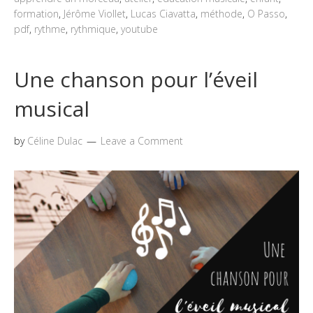
formation
,
Jérôme Viollet
,
Lucas Ciavatta
,
méthode
,
O Passo
,
pdf
,
rythme
,
rythmique
,
youtube
Une chanson pour l’éveil
musical
by
Céline Dulac
Leave a Comment