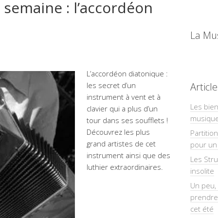
 semaine : l’accordéon
La Mu
L’accordéon diatonique :
les secret d’un
Articl
instrument à vent et à
Les bien
clavier qui a plus d’un
musiqu
tour dans ses soufflets !
Découvrez les plus
Partitio
grand artistes de cet
pour un 
instrument ainsi que des
Les Str
luthier extraordinaires.
insolite
Un peu, 
prendre
cet été