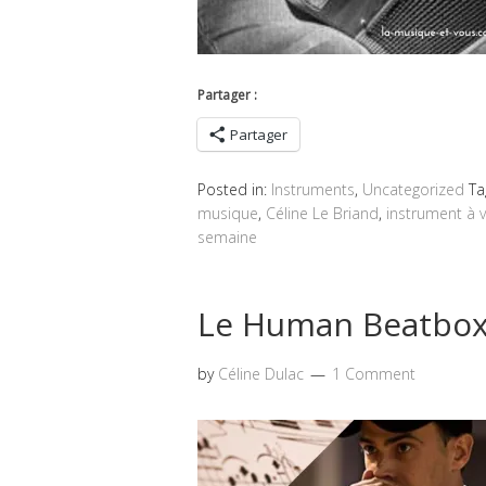
Partager :
Partager
Posted in:
Instruments
,
Uncategorized
Ta
musique
,
Céline Le Briand
,
instrument à 
semaine
Le Human Beatbo
by
Céline Dulac
1 Comment