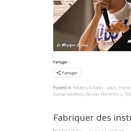
Partager :
Partager
Posted in:
Adultes
,
Enfants - ados
,
Instru
human beatbox
,
Nicolas Michel Ko-s
,
Ob
Fabriquer des ins
by
Céline Dulac
Leave a Comment