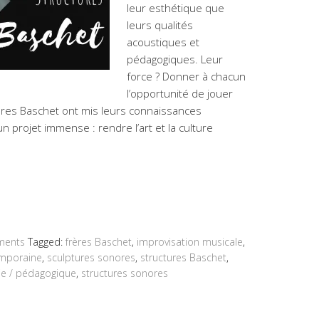
leur esthétique que
leurs qualités
acoustiques et
pédagogiques. Leur
force ? Donner à chacun
l’opportunité de jouer
ères Baschet ont mis leurs connaissances
n projet immense : rendre l’art et la culture
ments
Tagged:
frères Baschet
,
improvisation musicale
,
mporaine
,
sculptures sonores
,
structures Baschet
,
ie / pédagogique
,
structures sonores