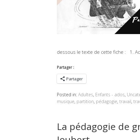
dessous le texte de cette fiche : 1. A
Partager :
Partager
Posted in:
Adultes
,
Enfants - ados
,
Uncat
musique
,
partition
,
pédagogie
,
travail
,
tra
La pédagogie de g
Joubert