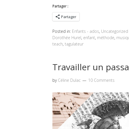
Partager :
Partager
Posted in:
Enfants - ados
,
Uncategorized
Dorothée Hurel
,
enfant
,
méthode
,
musiq
teach
,
tagulateur
Travailler un passag
by
Céline Dulac
10 Comments