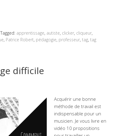
Tagged:
apprentissage
,
autiste
,
clicker
,
cliqueur
,
ue
,
Patrice Robert
,
pédagogie
,
professeur
,
tag
,
tag
e difficile
Acquérir une bonne
méthode de travail est
indispensable pour un
musicien. Je vous livre en
vidéo 10 propositions
pour travailler un