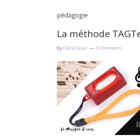
pédagogie
La méthode TAGT
by
Céline Dulac
6 Comments