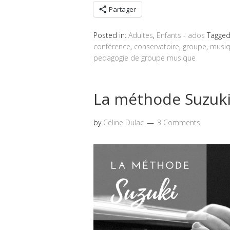
Partager
Posted in:
Adultes
,
Enfants - ados
Tagge
conférence
,
conservatoire
,
groupe
,
musi
pedagogie de groupe musique
La méthode Suzuk
by
Céline Dulac
3 Comments