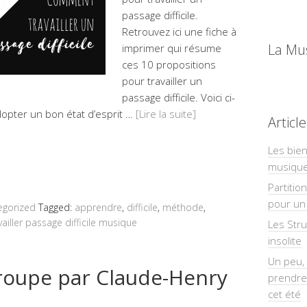
passage difficile.
Retrouvez ici une fiche à
La Mu
imprimer qui résume
ces 10 propositions
pour travailler un
passage difficile. Voici ci-
dopter un bon état d’esprit …
[Lire la suite]
Articl
Les bien
musiqu
Partitio
pour un 
egorized
Tagged:
apprendre
,
difficile
,
méthode
,
vailler passage difficile musique
Les Str
insolite
Un peu, 
roupe par Claude-Henry
prendre
cet été