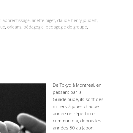
d:
apprentissage
,
arlette biget
,
claude-henry joubert
,
que
,
orleans
,
pédagogie
,
pedagogie de groupe
,
i
De Tokyo à Montreal, en
passant par la
Guadeloupe, ils sont des
milliers à jouer chaque
année un répertoire
commun qui, depuis les
années 50 au Japon,