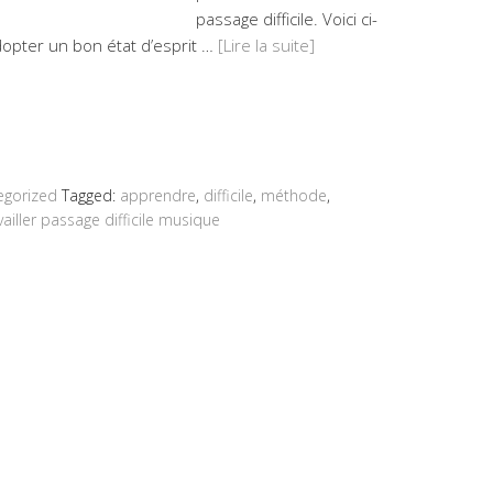
passage difficile. Voici ci-
dopter un bon état d’esprit …
[Lire la suite]
egorized
Tagged:
apprendre
,
difficile
,
méthode
,
vailler passage difficile musique