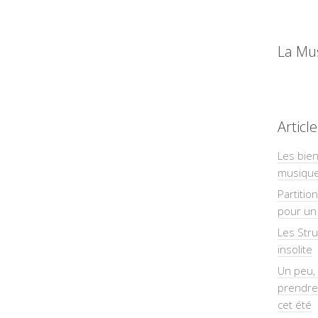
La Mu
Articl
Les bien
musiqu
Partitio
pour un 
Les Str
insolite
Un peu, 
prendre
cet été