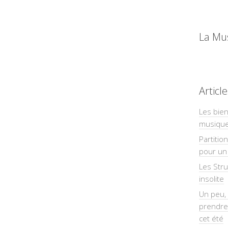
La Mu
Articl
Les bien
musiqu
Partitio
pour un 
Les Str
insolite
Un peu, 
prendre
cet été