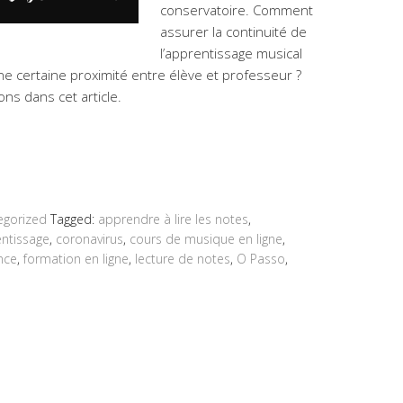
conservatoire. Comment
assurer la continuité de
l’apprentissage musical
ne certaine proximité entre élève et professeur ?
ons dans cet article.
egorized
Tagged:
apprendre à lire les notes
,
ntissage
,
coronavirus
,
cours de musique en ligne
,
nce
,
formation en ligne
,
lecture de notes
,
O Passo
,