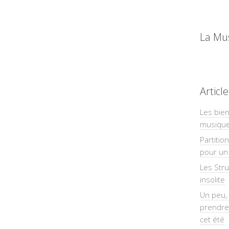
La Mu
Articl
Les bien
musiqu
Partitio
pour un 
Les Str
insolite
Un peu, 
prendre
cet été