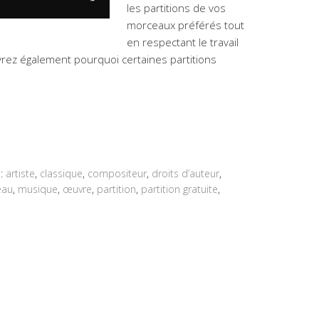
les partitions de vos
morceaux préférés tout
en respectant le travail
rez également pourquoi certaines partitions
d:
artiste
,
classique
,
compositeur
,
droits d’auteur
,
eau
,
musique
,
œuvre
,
partition
,
partition gratuite
,