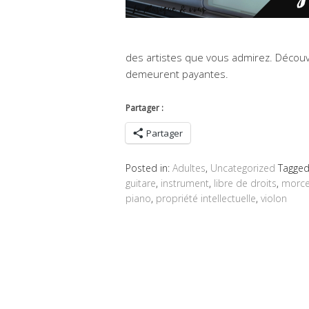
des artistes que vous admirez. Découv
demeurent payantes.
Partager :
Partager
Posted in:
Adultes
,
Uncategorized
Tagge
guitare
,
instrument
,
libre de droits
,
morc
piano
,
propriété intellectuelle
,
violon