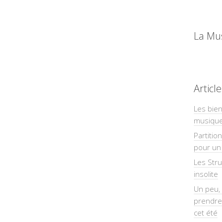
La Mu
Articl
Les bien
musiqu
Partitio
pour un 
Les Str
insolite
Un peu, 
prendre
cet été