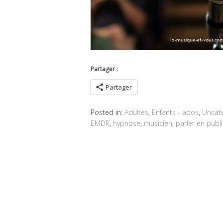
Partager :
Partager
Posted in:
Adultes
,
Enfants - ados
,
Uncat
EMDR
,
hypnose
,
musicien
,
parler en publi