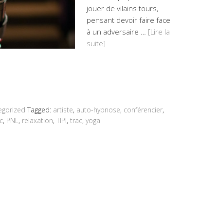
jouer de vilains tours,
pensant devoir faire face
à un adversaire …
[Lire la
suite]
egorized
Tagged:
artiste
,
auto-hypnose
,
conférencier
,
c
,
PNL
,
relaxation
,
TIPI
,
trac
,
yoga