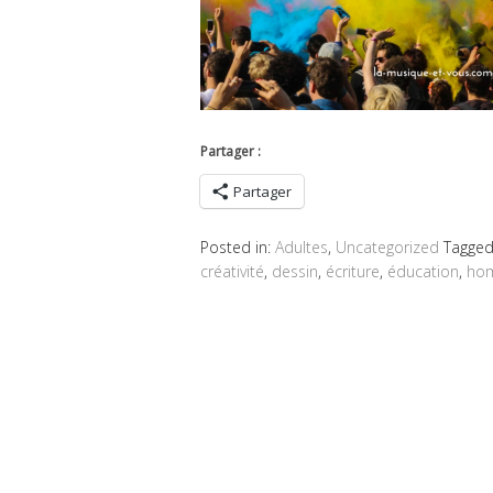
Partager :
Partager
Posted in:
Adultes
,
Uncategorized
Tagge
créativité
,
dessin
,
écriture
,
éducation
,
hom