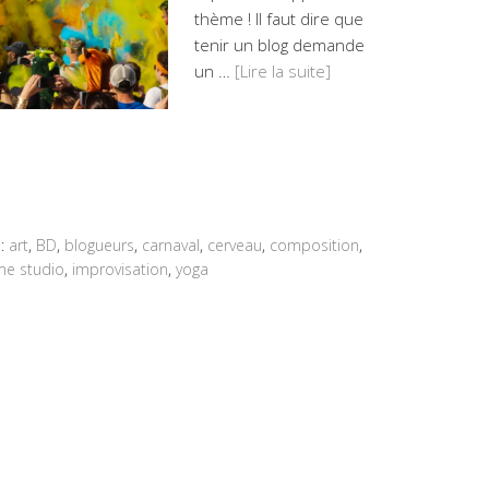
thème ! Il faut dire que
tenir un blog demande
un …
[Lire la suite]
d:
art
,
BD
,
blogueurs
,
carnaval
,
cerveau
,
composition
,
e studio
,
improvisation
,
yoga