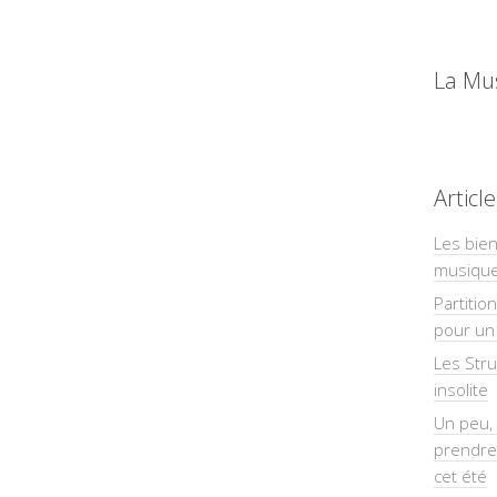
La Mu
Articl
Les bien
musiqu
Partitio
pour un 
Les Str
insolite
Un peu, 
prendre
cet été