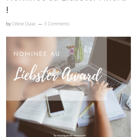
!
by
Céline Dulac
3 Comments