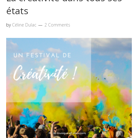
états
by
Céline Dulac
2 Comments