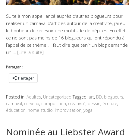
Suite à mon appel lancé auprès d’autres blogueurs pour
réaliser un carnaval d’articles autour de la créativité, j’ai eu
le bonheur de recevoir une multitude de pépites. En effet,
ce ne sont pas moins de 16 blogueurs qui ont répondu à
l’appel de ce thème ! Il faut dire que tenir un blog demande
un …
[Lire la suite]
Partager :
Partager
Posted in:
Adultes
,
Uncategorized
Tagged:
art
,
BD
,
blogueurs
,
carnaval
,
cerveau
,
composition
,
créativité
,
dessin
,
écriture
,
éducation
,
home studio
,
improvisation
,
yoga
Nominée au Liebster Award