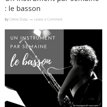
: le basson
by
Céline Dulac
Leave a Comment