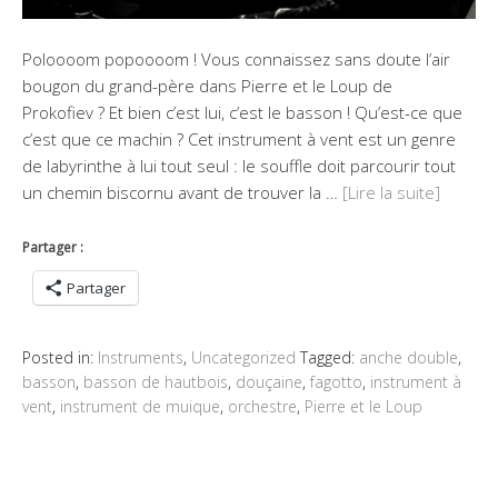
Poloooom popoooom ! Vous connaissez sans doute l’air
bougon du grand-père dans Pierre et le Loup de
Prokofiev ? Et bien c’est lui, c’est le basson ! Qu’est-ce que
c’est que ce machin ? Cet instrument à vent est un genre
de labyrinthe à lui tout seul : le souffle doit parcourir tout
un chemin biscornu avant de trouver la …
[Lire la suite]
Partager :
Partager
Posted in:
Instruments
,
Uncategorized
Tagged:
anche double
,
basson
,
basson de hautbois
,
douçaine
,
fagotto
,
instrument à
vent
,
instrument de muique
,
orchestre
,
Pierre et le Loup